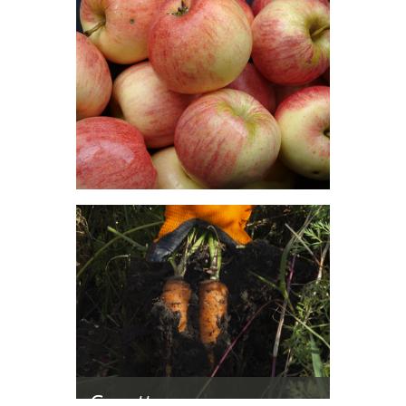
Elevage
Les surfaces Exploitées en Prairies
représentent 10% de l'assolement.
Pomme
L'Arboriculture du grand sud
représente 2% de l'assolement.
Carotte