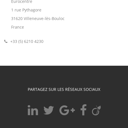
Eurocentre
1 rue Pythagore
31620 Villeneuve-lès-Bouloc
France
+33 (5) 6210 4230
PARTAGEZ SUR LES RÉSEAUX SOCIAUX