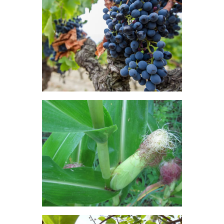
Les céréales à paille représentent
31% de l'assolement.
Vigne
La Viticulture représente 11% de
l'assolement.
Maïs