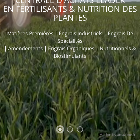
CENTRALE D'ACHATS LEADER
EN FERTILISANTS & NUTRITION DES
PLANTES
Matières Premières | Engrais Industriels | Engrais De
Spécialités
| Amendements | Engrais Organiques | Nutritionnels &
Biostimulants
Motion by amazone.fr